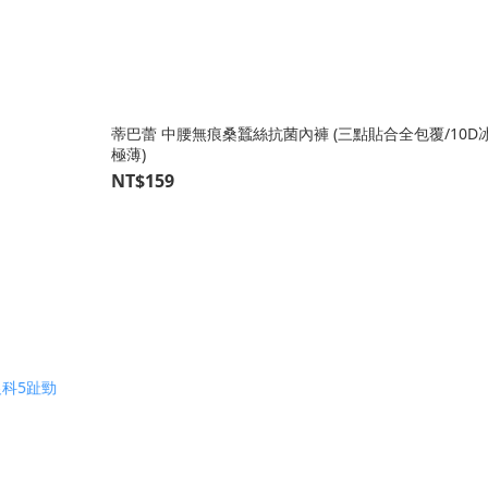
蒂巴蕾 中腰無痕桑蠶絲抗菌內褲 (三點貼合全包覆/10D
極薄)
NT$159