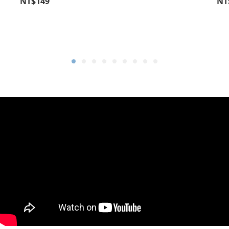
NT$149
NT