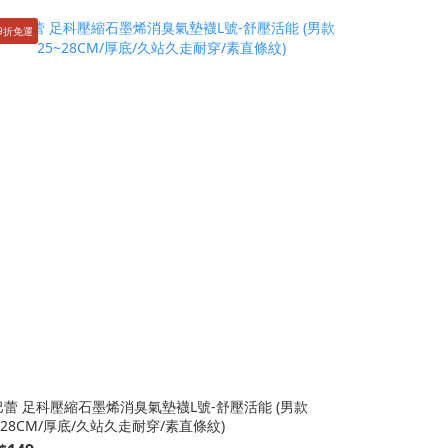
9折免運
6雙9折免運
巴蕾 足科壓縮石墨烯消臭氣墊襪L號-舒壓活能 (男款
蒂巴蕾 足科
~28CM/厚底/久站久走耐穿/素直條紋)
22~25CM/