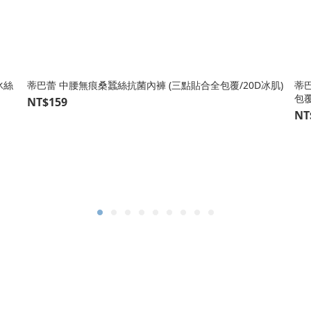
冰絲
蒂巴蕾 中腰無痕桑蠶絲抗菌內褲 (三點貼合全包覆/20D冰肌)
蒂
包覆
NT$159
NT