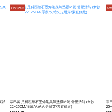
6雙9折免運
6雙
爽舒
蒂巴蕾 足科壓縮石墨烯消臭氣墊襪M號-舒壓活能 (女款
蒂
22~25CM/厚底/久站久走耐穿/素直條紋)
25