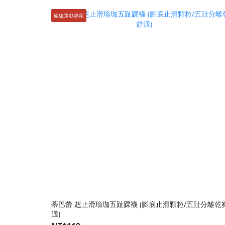
瑜珈運動專用
蒂巴蕾 超止滑瑜珈五趾踝襪 (腳底止滑顆粒/五趾分離乾
適)