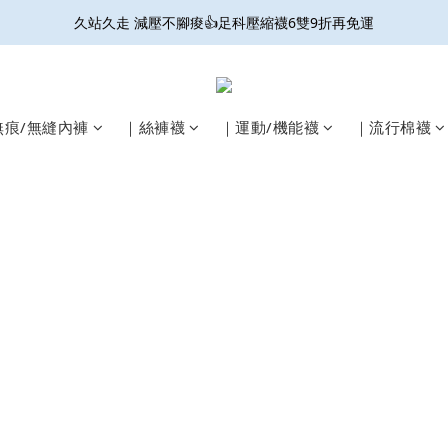
久站久走 減壓不腳痠👍足科壓縮襪6雙9折再免運
接住妳的微滲尷尬! 防輕漏抗菌內褲 6件9折免運
開放結帳用LINE PAY啦🎉雙重集點好划算☝️
接住妳的微滲尷尬! 防輕漏抗菌內褲 6件9折免運
無痕/無縫內褲
｜絲褲襪
｜運動/機能襪
｜流行棉襪