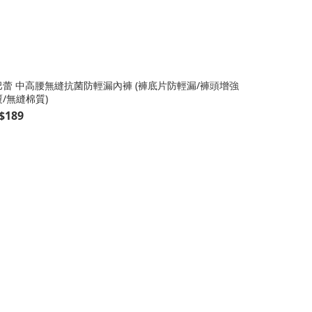
巴蕾 中高腰無縫抗菌防輕漏內褲 (褲底片防輕漏/褲頭增強
蒂巴蕾 中高
/無縫棉質)
包覆/20D冰肌
$189
NT$189